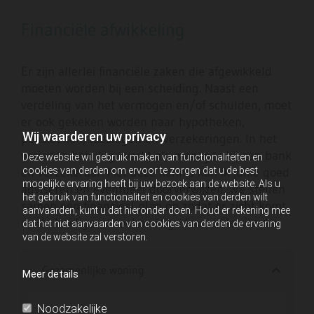
Financiële afwikkeling
Er zijn allerlei financiële zaken die afgewikkeld
moeten worden bij een scheiding. Naast een
verdeling van het vermogen en/of schulden, moet
er ook gekeken worden naar hypotheken,
Wij waarderen uw privacy
pensioenen, toeslagen en verzekeringen. In het
verleden heb ik gewerkt als manager bij een bank
Deze website wil gebruik maken van functionaliteiten en
cookies van derden om ervoor te zorgen dat u de best
en verzekeraar. Met deze kennis kan ik jullie goed
mogelijke ervaring heeft bij uw bezoek aan de website. Als u
adviseren en eventueel doorverwijzen. We stellen
het gebruik van functionaliteit en cookies van derden wilt
samen een financieel plan op zodat er zicht komt
aanvaarden, kunt u dat hieronder doen. Houd er rekening mee
op de huidige en toekomstige financiële situatie.
dat het niet aanvaarden van cookies van derden de ervaring
van de website zal verstoren.
Gezamenlijke woning
Meer details
Noodzakelijke