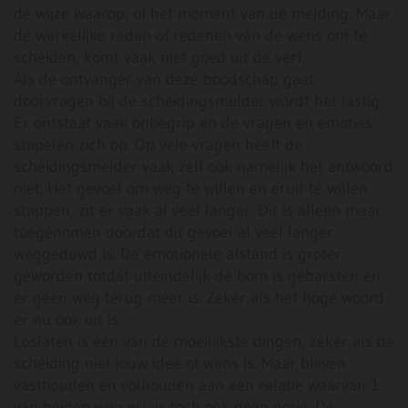
de wijze waarop, of het moment van de melding. Maar
de werkelijke reden of redenen van de wens om te
scheiden, komt vaak niet goed uit de verf.
Als de ontvanger van deze boodschap gaat
doorvragen bij de scheidingsmelder wordt het lastig.
Er ontstaat vaak onbegrip en de vragen en emoties
stapelen zich op. Op vele vragen heeft de
scheidingsmelder vaak zelf ook namelijk het antwoord
niet. Het gevoel om weg te willen en eruit te willen
stappen, zit er vaak al veel langer. Dit is alleen maar
toegenomen doordat dit gevoel al veel langer
weggeduwd is. De emotionele afstand is groter
geworden totdat uiteindelijk de bom is gebarsten en
er geen weg terug meer is. Zeker als het hoge woord
er nu ook uit is.
Loslaten is één van de moeilijkste dingen, zeker als de
scheiding niet jouw idee of wens is. Maar blijven
vasthouden en volhouden aan een relatie waarvan 1
van beiden weg wil, is toch ook geen optie. De