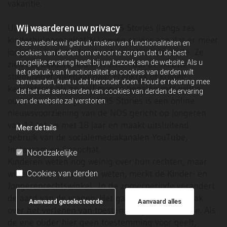
vakantie.
Uit een rondgang van de NOS Stories (langs zes
Wij waarderen uw privacy
kinderhulporganisaties) geven er vier aan dat er meer
Deze website wil gebruik maken van functionaliteiten en
jongeren hulp zoeken rond de vakantieperiode. Ze
cookies van derden om ervoor te zorgen dat u de best
mogelijke ervaring heeft bij uw bezoek aan de website. Als u
zien het bijvoorbeeld niet zitten dat de nieuwe
het gebruik van functionaliteit en cookies van derden wilt
stiefmoeder meegaat naar Frankrijk of krijgen
aanvaarden, kunt u dat hieronder doen. Houd er rekening mee
keuzestress als ze zelf mogen bepalen met welke
dat het niet aanvaarden van cookies van derden de ervaring
ouder ze op reis gaan. NOS Stories is een online
van de website zal verstoren.
nieuwsvoorziening van de NOS gericht op jongeren
van 13 tot en met 18 jaar en maakt uitsluitend
Meer details
gebruik van de socialemediakanalen YouTube,
Instagram en Snapchat.
Noodzakelijke
Kinderen weten nog weinig over hun rechten, maar
willen er wel meer over weten, merkt de Kinder- en
Cookies van derden
Jongerenrechtswinkel In de zomerperiode verandert
de aard van de vragen. Het gaat bijvoorbeeld vaak
Aanvaard geselecteerde
Aanvaard alles
over het verlenen van toestemming voor vakantie. Als
de ene ouder hier geen toestemming voor geeft,