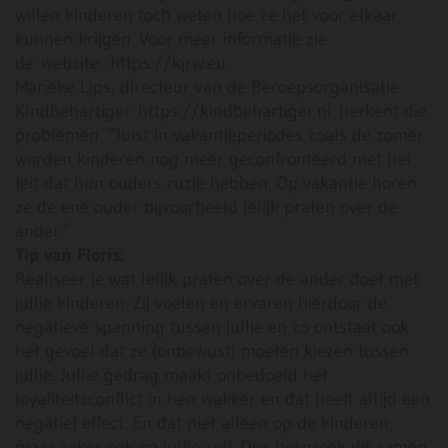
willen kinderen toch weten hoe ze het voor elkaar
kunnen krijgen. Voor meer informatie zie
de website: https://kjrw.eu.
Marieke Lips, directeur van de Beroepsorganisatie
KIndbehartiger https://kindbehartiger.nl herkent die
problemen. “Juist in vakantieperiodes zoals de zomer
worden kinderen nog meer geconfronteerd met het
feit dat hun ouders ruzie hebben. Op vakantie horen
ze de ene ouder bijvoorbeeld lelijk praten over de
ander.”
Tip van Floris:
Realiseer je wat lelijk praten over de ander doet met
jullie kinderen. Zij voelen en ervaren hierdoor de
negatieve spanning tussen jullie en zo ontstaat ook
het gevoel dat ze (onbewust) moeten kiezen tussen
jullie. Jullie gedrag maakt onbedoeld het
loyaliteitsconflict in hen wakker en dat heeft altijd een
negatief effect. En dat niet alleen op de kinderen,
maar zeker ook op jullie zelf. Dus bespreek dit samen