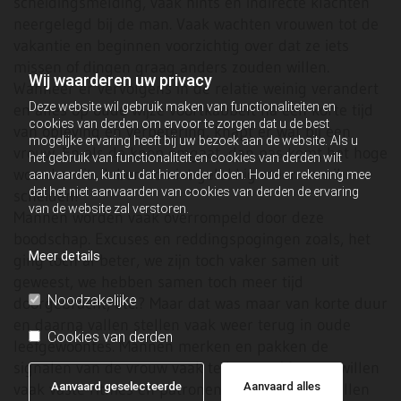
scheidingsmelding, vaak hints en indirecte klachten
neergelegd bij de man. Vaak wachten vrouwen tot de
vakantie en beginnen voorzichtig over dat ze iets
missen of dingen graag anders zouden willen.
Wij waarderen uw privacy
Wanneer er vervolgens in de relatie weinig verandert
Deze website wil gebruik maken van functionaliteiten en
en alles op oude wijze voortkabbelt na een korte tijd
cookies van derden om ervoor te zorgen dat u de best
van opleving en verbetering, knapt er wat bij een
mogelijke ervaring heeft bij uw bezoek aan de website. Als u
vrouw. En als de knop omgaat, dan pas komt het hoge
het gebruik van functionaliteit en cookies van derden wilt
woord eruit: ik ben zo niet gelukkig meer en wil
aanvaarden, kunt u dat hieronder doen. Houd er rekening mee
dat het niet aanvaarden van cookies van derden de ervaring
scheiden!
van de website zal verstoren.
Mannen worden vaak overrompeld door deze
boodschap. Excuses en reddingspogingen zoals, het
Meer details
ging toch al beter, we zijn toch vaker samen uit
geweest, we hebben samen toch meer tijd
Noodzakelijke
doorgebracht, etc.? Maar dat was maar van korte duur
en daarna vallen stellen vaak weer terug in oude
Cookies van derden
leefgewoontes. Mannen merken en pakken de
signalen van de vrouw vaak te laat op. Mannen willen
Aanvaard geselecteerde
Aanvaard alles
vaak vaste ritmes en patronen maar vrouwen willen