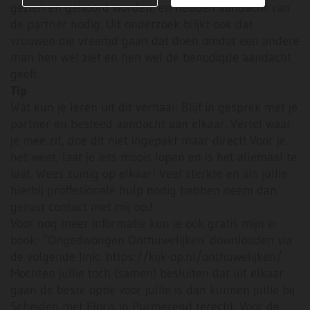
gezien en gehoord worden, en hebben aandacht van
de partner nodig. Uit onderzoek blijkt ook dat
vrouwen die vreemd gaan dat doen omdat een andere
man hen wel ziet en hen wel de benodigde aandacht
geeft.
Tip
Wat kun je leren uit dit verhaal: Blijf in gesprek met je
partner en besteed aandacht aan elkaar. Vertel waar
je mee zit, doe dit niet ingepakt maar direct! Voor je
het weet, laat je iets moois lopen en is het allemaal te
laat. Wees zuinig op elkaar! Veel sterkte en als jullie
hierbij proffesionele hulp nodig hebben neem dan
gerust contact met mij op.!
Voor nog meer informatie kun je ook gratis mijn e-
book: “Ongedwongen Onthuwelijken”downloaden via
de volgende link: https://kijk-op.nl/onthuwelijken/
Mochten jullie toch (samen) besluiten dat uit elkaar
gaan de beste optie voor jullie is dan kunnen jullie bij
Scheiden met Floris in Purmerend terecht. Voor de