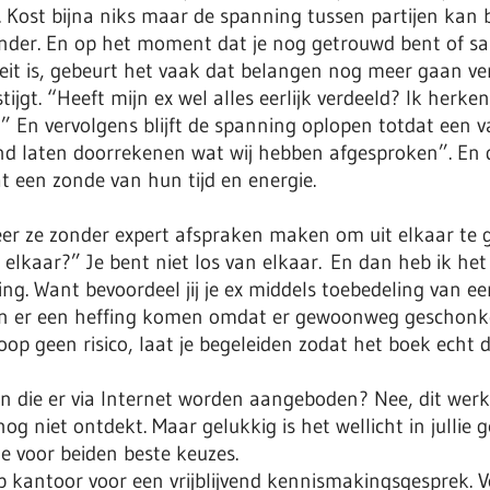
. Kost bijna niks maar de spanning tussen partijen kan 
ander. En op het moment dat je nog getrouwd bent of s
eit is, gebeurt het vaak dat belangen nog meer gaan ver
ijgt. “Heeft mijn ex wel alles eerlijk verdeeld? Ik herk
?” En vervolgens blijft de spanning oplopen totdat een 
nd laten doorrekenen wat wij hebben afgesproken”. En dan
t een zonde van hun tijd en energie.
r ze zonder expert afspraken maken om uit elkaar te 
lkaar?” Je bent niet los van elkaar. En dan heb ik het
ding. Want bevoordeel jij je ex middels toebedeling van e
kan er een heffing komen omdat er gewoonweg geschonken
p geen risico, laat je begeleiden zodat het boek echt 
n die er via Internet worden aangeboden? Nee, dit werkt
g niet ontdekt. Maar gelukkig is het wellicht in jullie g
e voor beiden beste keuzes.
op kantoor voor een vrijblijvend kennismakingsgesprek. V