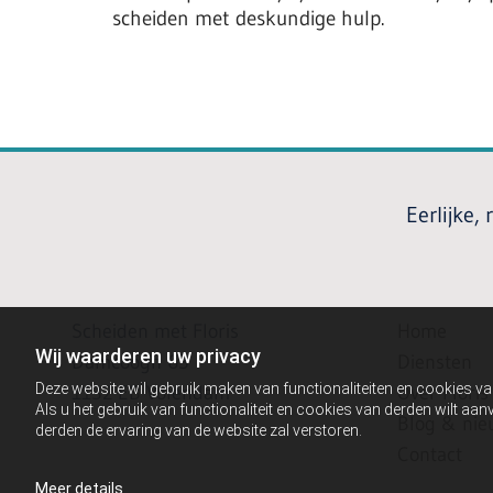
scheiden met deskundige hulp.
Eerlijke,
Scheiden met Floris
Home
Wij waarderen uw privacy
Damcoogh 63
Diensten
Deze website wil gebruik maken van functionaliteiten en cookies va
1132 EB Volendam
Over Floris
Als u het gebruik van functionaliteit en cookies van derden wilt a
Blog & nie
derden de ervaring van de website zal verstoren.
Contact
Meer details