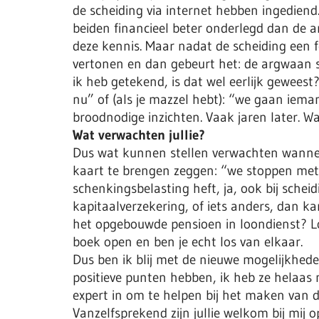
de scheiding via internet hebben ingediend
beiden financieel beter onderlegd dan de 
deze kennis. Maar nadat de scheiding een f
vertonen en dan gebeurt het: de argwaan st
ik heb getekend, is dat wel eerlijk geweest
nu” of (als je mazzel hebt): “we gaan iema
broodnodige inzichten. Vaak jaren later. Wa
Wat verwachten jullie?
Dus wat kunnen stellen verwachten wannee
kaart te brengen zeggen: “we stoppen met e
schenkingsbelasting heft, ja, ook bij schei
kapitaalverzekering, of iets anders, dan 
het opgebouwde pensioen in loondienst? Loo
boek open en ben je echt los van elkaar.
Dus ben ik blij met de nieuwe mogelijkhede
positieve punten hebben, ik heb ze helaas no
expert in om te helpen bij het maken van d
Vanzelfsprekend zijn jullie welkom bij mij 