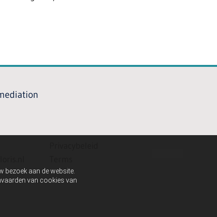
 mediation
Privacybeleid
oris.nl
Terms
uw bezoek aan de website.
aanvaarden van cookies van