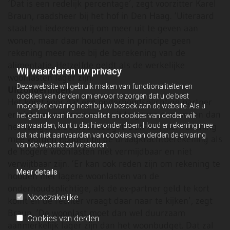
‘Dat is een redelijk percentage’, zegt voorzitter Karel
Braun, raadsheer bij het hof in Den Haag. ‘Uiteraard
staat het iedereen vrij om meer uit te geven aan
wonen, maar daar houden we in principe geen
rekening meer mee bij de berekening van de
alimentatie. Hetzelfde geldt als de werkelijke
Wij waarderen uw privacy
woonlasten lager zijn.’
Deze website wil gebruik maken van functionaliteiten en
Uitzonderingen
cookies van derden om ervoor te zorgen dat u de best
Het komt voor dat een onderhoudsplichtige partner
mogelijke ervaring heeft bij uw bezoek aan de website. Als u
er niet aan ontkomt meer uit te geven aan wonen dan
het gebruik van functionaliteit en cookies van derden wilt
het vastgestelde woonbudget. Dan kan hier rekening
aanvaarden, kunt u dat hieronder doen. Houd er rekening mee
dat het niet aanvaarden van cookies van derden de ervaring
mee worden houden bij de draagkrachtberekening als
van de website zal verstoren.
de hogere woonlasten niet vermijdbaar en niet
verwijtbaar zijn. ‘Er kan ook reden zijn om rekening te
Meer details
houden met lagere woonlasten van de
onderhoudsplichtige, als de ex-partner geld te kort
Noodzakelijke
komt en de rechter vraagt daar naar te kijken’, zegt
Braun. ‘De woonlast moet dan wel duurzaam
Cookies van derden
aanmerkelijk lager zijn dan het woonbudget. Dat zal