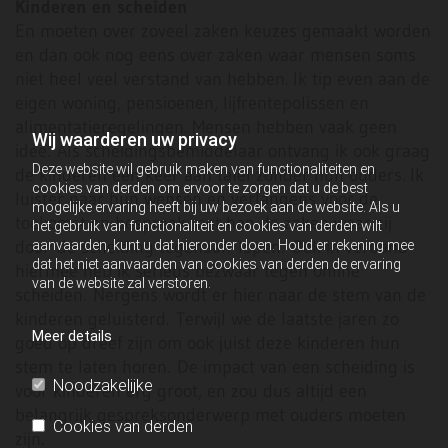
Kinderen en scheiden
En moeten over zoveel zaken keuzes gemaakt worden
en dan ook nog eens over zaken waar mensen soms
niet heel veel verstand van hebben. Ik tip even aan de
eigen woning, pensioenen, lijfrentepolissen en
alimentatieregelingen. Mensen hebben vaak geen
Wij waarderen uw privacy
idee. Als scheidingsbemiddelaar ontvang ik ook graag
Deze website wil gebruik maken van functionaliteiten en
de kinderen een keer aan tafel zonder hun ouders. Ik
cookies van derden om ervoor te zorgen dat u de best
luister naar hun wensen en verlangens voor de
mogelijke ervaring heeft bij uw bezoek aan de website. Als u
toekomst en bespreek met hen de zaken waar zij
het gebruik van functionaliteit en cookies van derden wilt
door de scheiding tegenaan lopen. Ook in verband
aanvaarden, kunt u dat hieronder doen. Houd er rekening mee
dat het niet aanvaarden van cookies van derden de ervaring
hiermee heb ik serieus bezwaar tegen online
van de website zal verstoren.
scheiden. Nergens wordt er hier naar de stem van de
kinderen geluisterd. Terwijl we de laatste jaren zo
Meer details
goed op dreef zijn om ook juist deze kinderen hun
stem te laten horen. De impact van een scheiding is
Noodzakelijke
voor kinderen erg groot, en zou dus altijd een
belangrijk gespreksonderwerp met ouders moeten
Cookies van derden
zijn.