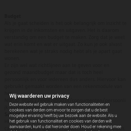
Budget
Als je gaat scheiden is het ook belangrijk om inzicht te
krijgen in de inkomsten en uitgaven. Het is daarom
verstandig om een budget te maken. Zorg dat je weet
wat erin komt en wat er uitgaat. Zo kun je ook alvast
berekenen wat je straks nodig hebt als je apart gaat
wonen.
Er zijn wel wat richtlijnen aan te geven voor en
gezond maandbudget maar dat is toch heel
persoonlijk en voor iedereen dus anders. Hiervoor kan
gebruikt gemaakt worden van een rekenmodule van
het
Wij waarderen uw privacy
NIBUD https://www.nibud.nl/consumenten/persoonli
Deze website wil gebruik maken van functionaliteiten en
jk-budgetadvies/.
cookies van derden om ervoor te zorgen dat u de best
Schulden
mogelijke ervaring heeft bij uw bezoek aan de website. Als u
Het is belangrijk om eventuele schulden te
het gebruik van functionaliteit en cookies van derden wilt
aanvaarden, kunt u dat hieronder doen. Houd er rekening mee
categoriseren in goede schulden en slechte schulden.